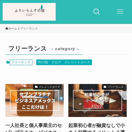
ホーム
フリーランス
フリーランス
– category –
フリーランス
INTJ型
ブログ
クレジットカード
クレジットカード
フリーランス
一人社長と個人事業主のセ
起業初心者が融資なしで小