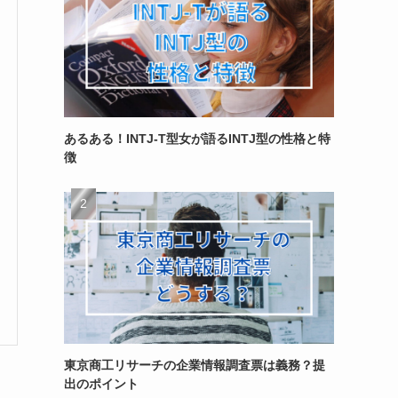
あるある！INTJ-T型女が語るINTJ型の性格と特
徴
東京商工リサーチの企業情報調査票は義務？提
出のポイント