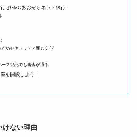
行はGMOあおぞらネット銀行！
料
込）
るためセキュリティ面も安心
ペース登記でも審査が通る
口座を開設しよう！
いけない理由