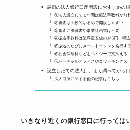
最初の法人銀行口座開設におすすめの銀
①法人設立して１年間は振込手数料が無
②審査は比較的ゆるめで開設しやすい
③審査に決算書や事業計画書は不要
④振込手数料は業界最安値の145円（税
⑤振込のたびにメールトークンを発行す
⑥社会保険料などをペイジーで支払える
⑦バーチャルオフィスやコワーキングス
設立したての法人は、よく調べてから
法人口座に関する他の記事はこちら
いきなり近くの銀行窓口に行っては